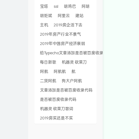
宝塔
ssl
胡鸡巴
阿胡
胡炬斌
阿里云
建站
主机
2019房企活下去
2019年房产行业不景气
2019年中国房产经济衰弱
给Typecho文章添加是否被百度收录代码
每日新歌
机器灵 砍菜刀
阿航
阿航航
航
二货阿航
狗大户阿航
文章添加是否被百度收录代码
是否被百度收录代码
机器灵 砍菜刀歌词
2019房买还是不买