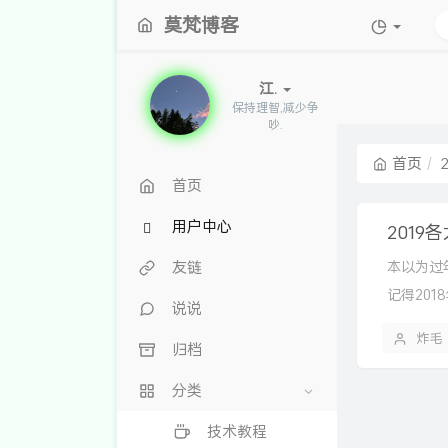
莫梵博客
江.
保持理智,减少争
吵.
首页
首页
用户中心
201
友链
本以为过
记得20
说说
炸毛
归档
分类
技术教程