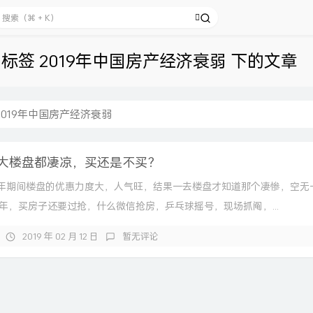
标签 2019年中国房产经济衰弱 下的文章
2019年中国房产经济衰弱
9各大楼盘都凄凉，买还是不买？
年期间楼盘的优惠力度大，人气旺，结果一去楼盘才知道那个凄惨，空无
18年，买房子还要过抢，什么微信抢房，乒乓球摇号，现场抓阄，...
2019 年 02 月 12 日
暂无评论