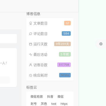
博客信息
文章数目
62
评论数目
584
运行天数
9年239天
最后活动
3 年前
一人！
访客总数
317,758
响应耗时
141ms
标签云
微信抢房
抖音
微信
封号
灰色
test
https