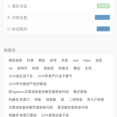
最后活动
3 年前
访客总数
317,846
响应耗时
138ms
标签云
微信抢房
抖音
微信
封号
灰色
test
https
宝塔
ssl
胡鸡巴
阿胡
胡炬斌
阿里云
建站
主机
2019房企活下去
2019年房产行业不景气
2019年中国房产经济衰弱
给Typecho文章添加是否被百度收录代码
每日新歌
机器灵 砍菜刀
阿航
阿航航
航
二货阿航
狗大户阿航
文章添加是否被百度收录代码
是否被百度收录代码
机器灵 砍菜刀歌词
2019房买还是不买