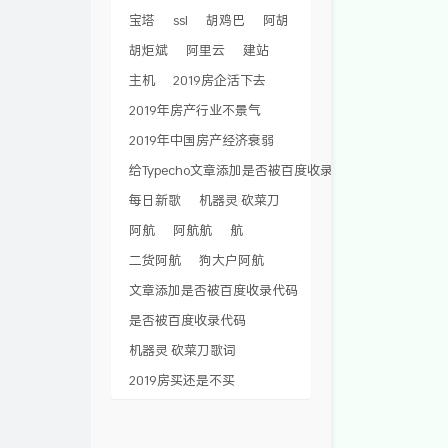
宝塔
ssl
胡鸡巴
阿胡
胡炬斌
阿里云
建站
主机
2019房企活下去
2019年房产行业不景气
2019年中国房产经济衰弱
给Typecho文章添加是否被百度收录代码
每日新歌
机器灵 砍菜刀
阿航
阿航航
航
二货阿航
狗大户阿航
文章添加是否被百度收录代码
是否被百度收录代码
机器灵 砍菜刀歌词
2019房买还是不买