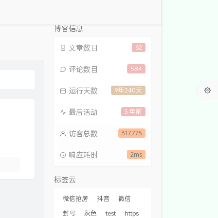
博客信息
文章数目
62
评论数目
584
运行天数
9年240天
最后活动
3 年前
访客总数
317,775
响应耗时
2ms
标签云
微信抢房
抖音
微信
封号
灰色
test
https