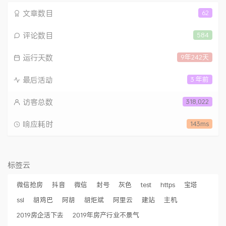
文章数目
62
评论数目
584
运行天数
9年242天
最后活动
3 年前
访客总数
318,022
响应耗时
143ms
标签云
微信抢房
抖音
微信
封号
灰色
test
https
宝塔
ssl
胡鸡巴
阿胡
胡炬斌
阿里云
建站
主机
2019房企活下去
2019年房产行业不景气