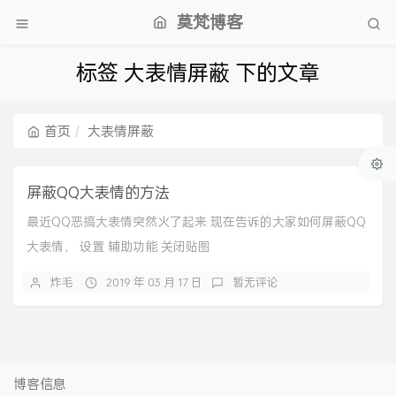
莫梵博客
标签 大表情屏蔽 下的文章
首页
大表情屏蔽
屏蔽QQ大表情的方法
最近QQ恶搞大表情突然火了起来 现在告诉的大家如何屏蔽QQ
大表情， 设置 辅助功能 关闭贴图
炸毛
2019 年 03 月 17 日
暂无评论
博客信息