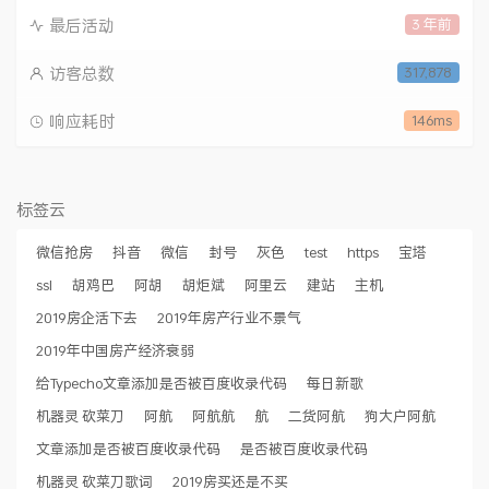
最后活动
3 年前
访客总数
317,878
响应耗时
146ms
标签云
微信抢房
抖音
微信
封号
灰色
test
https
宝塔
ssl
胡鸡巴
阿胡
胡炬斌
阿里云
建站
主机
2019房企活下去
2019年房产行业不景气
2019年中国房产经济衰弱
给Typecho文章添加是否被百度收录代码
每日新歌
机器灵 砍菜刀
阿航
阿航航
航
二货阿航
狗大户阿航
文章添加是否被百度收录代码
是否被百度收录代码
机器灵 砍菜刀歌词
2019房买还是不买