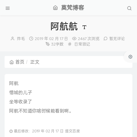
莫梵博客
阿航航
博
发
炸毛
2019 年 02 月 17 日
2467 次浏览
暂无评论
主：
布
分
32字数
日常琐记
时
类：
间：
首页
正文
阿航
惜城的儿子
坐等收录了
阿航不知道你啥时候能看到啊。
最后修改：2019 年 02 月 17 日
提交百度