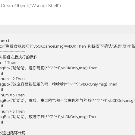
 CreateObject("Wscript.Shell")
um+1

gBox("当我女朋友吧?",vbOKCancel,msg)=vbOK Then '判断按下"确认"还是"取消"按
---------------------

认按钮之后执行的操作 

m = 1 Then

  If MsgBox("哈哈哈，逗你玩呢(*^▽^*)",vbOKOnly,msg) Then

if

If  num = 2 Then

  If MsgBox("这么容易被征服的吗，哈哈哈(*^▽^*)",vbOKOnly,msg) Then

if

If  num = 3 Then

   If MsgBox("哈哈哈，乖啦，生谁的气都不会生你的气的啦(*^▽^*)",vbOKOnly,msg) 
if

If  num > 3 Then

  If MsgBox("哈哈哈，放过你啦(*^▽^*)",vbOKOnly,msg) Then

if

it do'退出循环代码
