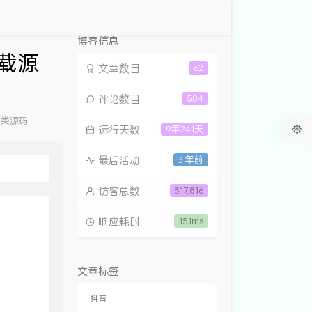
博客信息
载源
文章数目
62
评论数目
584
各类源码
运行天数
9年241天
：
最后活动
3 年前
访客总数
317,816
响应耗时
151ms
文章标签
抖音