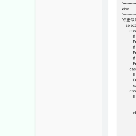
'-----------
else

'-----------
'点击取
    sele
        cas
       
            
        
            
       
            
        ca
     
            
        
        ca
          
      
             
            e
      
          
       
             