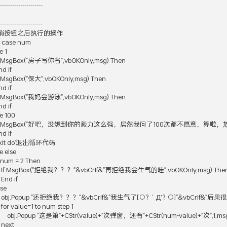
---------------------

---------------------

消按钮之后执行的操作

ct case num

e 1

     If MsgBox("房子写你名",vbOKOnly,msg) Then

End if

    If MsgBox("保大",vbOKOnly,msg) Then

End if

     If MsgBox("我妈会游泳",vbOKOnly,msg) Then

End if

se 100

       If MsgBox("好吧，没想到你的毅力这么强，居然我问了100次都不愿意，算啦，放过你啦
End if

    exit do'退出循环代码

se else

  If num = 2 Then 

          If MsgBox("拒绝我？？？"&vbCrlf&"再拒绝我会生气的哇",vbOKOnly,msg) Then
   End if

lse

          obj.Popup "还拒绝我？？？"&vbCrlf&"我生气了[○?｀Д′? ○]"&vbCrlf&
      for value=1 to num step 1

             obj.Popup "这是第"+CStr(value)+"次弹窗，还有"+CStr(num-value)+"次",1,msg
   next
