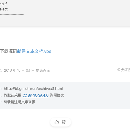
End if

elect

---------------------

下载源码
新建文本文档.vbs
© 允许
2018 年 10 月 03 日
提交百度
tps://blog.mofnr.cn/archives/3.html
明，均默认采用
CC BY-NC-SA 4.0
许可协议
明：转载请注明文章来源
赞