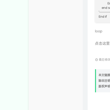
            
    end s
'-----------
End if
loop
点击这里
最后修改：
本文链接：ht
除非注
版权声