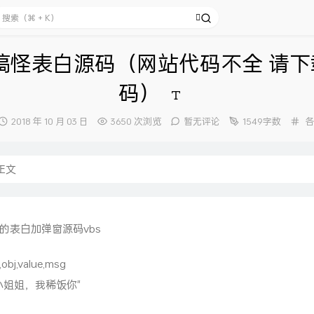
搞怪表白源码（网站代码不全 请下
码）
发
分
2018 年 10 月 03 日
3650 次浏览
暂无评论
1549字数
布
类
时
间：
正文
的表白加弹窗源码vbs
obj,value,msg
 "小姐姐，我稀饭你"