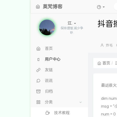
莫梵博客
抖音
江.
保持理智,减少争
吵.
博
炸毛
首页
主：
用户中心
首页
友链
说说
最近很火
归档
dim num,
分类
msg =
技术教程
num = 0