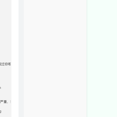
o(╥﹏╥)o",vbOKOnly,msg) Then



"后果很严重，我要让你弹窗"+CStr(num)+"次",1,msg


