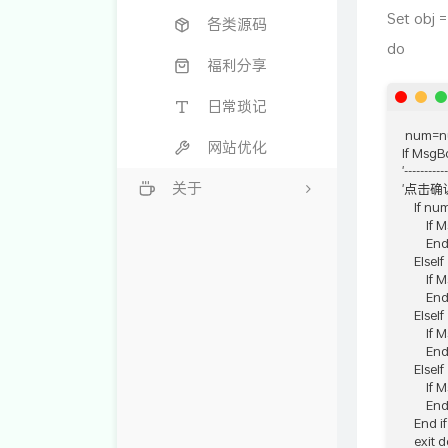
Set obj =
各类源码
do
福利分享
日常琐记
 num=n
网站优化
If Ms
'-----------
关于
'点击确
    If nu
      
标签云
        End 
    Else
留言本
      
        End 
    Else
     
        End 
    Else
      
        End 
    End if

    ex