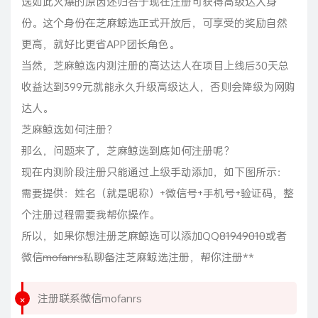
选如此火爆的原因还归咎于现在注册可获得高级达人身
份。这个身份在芝麻鲸选正式开放后，可享受的奖励自然
更高，就好比更省APP团长角色。
当然，芝麻鲸选内测注册的高达达人在项目上线后30天总
收益达到399元就能永久升级高级达人，否则会降级为网购
达人。
芝麻鲸选如何注册？
那么，问题来了，芝麻鲸选到底如何注册呢？
现在内测阶段注册只能通过上级手动添加，如下图所示：
需要提供：姓名（就是昵称）+微信号+手机号+验证码，整
个注册过程需要我帮你操作。
所以，如果你想注册芝麻鲸选可以添加QQ
81949010
或者
微信
mofanrs
私聊备注芝麻鲸选注册，帮你注册**
注册联系微信mofanrs