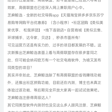
姓家，高佣联盟也已经深入网上兼职用户心中。
芝麻鲸选－全新的社交导购app【天猫淘宝拼多多京东苏宁
易购等网购平台优惠券】（含小程序）+社区团购【类似美
家优享、 松鼠拼团】 +线下连锁店+ 自营商城【类似云集、
环球捕手，达令家，贝店】，秒杀市面所有！
可见运营方还是有实力的，过手的项目都发展的不错。这
次新推出芝麻鲸选表面上看与高佣联盟存在很多雷同之
处，你可能会纳闷官方有一个社交电商软件，为啥又发布
同类型的项目？
其实并非如此，芝麻鲸选除了有高佣联盟的省钱赚钱功能
外，还推出社区拼购功能，目前还在内测，博主也未真正
体验过该功能，等后期完全开放大家再一起试试效果吧。
芝麻鲸选注册得高级达人？
其它同类型软件内测时也没见这么多人跟风注册，芝麻鲸