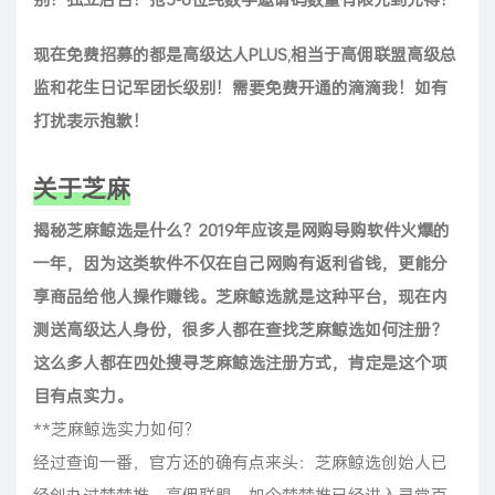
现在免费招募的都是高级达人PLUS,相当于高佣联盟高级总
监和花生日记军团长级别！需要免费开通的滴滴我！如有
打扰表示抱歉！
关于芝麻
揭秘芝麻鲸选是什么？2019年应该是网购导购软件火爆的
一年，因为这类软件不仅在自己网购有返利省钱，更能分
享商品给他人操作赚钱。芝麻鲸选就是这种平台，现在内
测送高级达人身份，很多人都在查找芝麻鲸选如何注册？
这么多人都在四处搜寻芝麻鲸选注册方式，肯定是这个项
目有点实力。
**芝麻鲸选实力如何？
经过查询一番，官方还的确有点来头：芝麻鲸选创始人已
经创办过楚楚推、高佣联盟，如今楚楚推已经进入寻常百