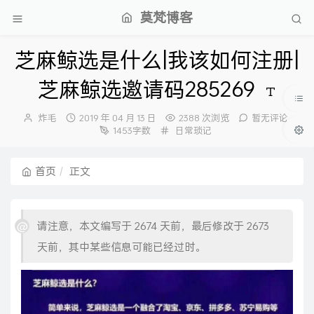
莫梵博客
芝麻鲸选是什么|我该如何注册|
芝麻鲸选邀请码285269
博
发
炸毛
2019 年 04 月 13 日
2388 次浏览
暂无评论
主：
布
分
1453字数
日常琐记
时
类：
间：
首页
正文
请注意，本文编写于 2674 天前，最后修改于 2673
天前，其中某些信息可能已经过时。