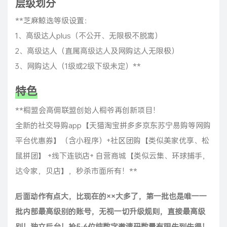
层级划分
**芝麻鲸选等级设置：
1、高级达人plus（不公开、无限极不脱离）
2、高级达人（直属高级达人及网购达人无限极）
3、网购达人（1级或2级下级未定）**
特色
**桐盟会高佣联盟创始人桐爷再创新项目！
全新的社交导购app【天猫淘宝拼多多京东苏宁易购等网购
平台优惠券】（含小程序）+社区团购【类似美家优享、松
鼠拼团】 +线下连锁店+ 自营商城【类似云集、环球捕手，
达令家，贝店】，秒杀市面所有！**
后面动作有点大，比现在的××大多了，第一批也是唯一一
批内部最高级别的账号，无视一切升级规则，直接最高级
别！独立后台！抢5-6位纯数字邀请码数量有限先到先得！