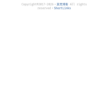
Copyright©2017-2026
•
莫梵博客
All rights
reserved
•
ShortLinks